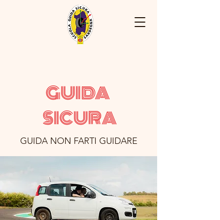
GUIDA
SICURA
GUIDA NON FARTI GUIDARE