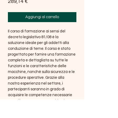
Prezzo
289,14 €
Aggiungi al carrello
Il corso di formazione ai sensi del 
decreto legislativo 81/08 è la 
soluzione ideale per gli addetti alla 
conduzione di terne. Il corso è stato 
progettato per fornire una formazione 
completa e dettagliata su tutte le 
funzioni e le caratteristiche delle 
macchine, nonché sulla sicurezza e le 
procedure operative. Grazie alla 
nostra esperienza nel settore, i 
partecipanti saranno in grado di 
acquisire le competenze necessarie 
per utilizzare queste macchine in 
modo sicuro ed efficiente. Il corso è 
disponibile sia in modalità online che 