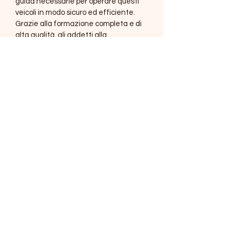
guida necessarie per operare questi 
veicoli in modo sicuro ed efficiente. 
Grazie alla formazione completa e di 
alta qualità, gli addetti alla 
conduzione di Trattori Agricoli e 
Forestali saranno in grado di eseguire 
le loro attività in modo rapido, preciso 
e sicuro. Con questo corso, i 
partecipanti saranno in grado di 
acquisire competenze che li 
renderanno altamente qualificati e 
professionali nel loro lavoro.
Approfondimenti
lI corso, conforme al nuovo accordo 
Stato-Regioni del 22/02/2012, ha una 
durata di 13 ore e prevede lo 
svolgimento delle lezioni teoriche e 
©2021 di SCUOLA GUIDA SICURA SARDEGNA.
della guida pratica. Al termine della 